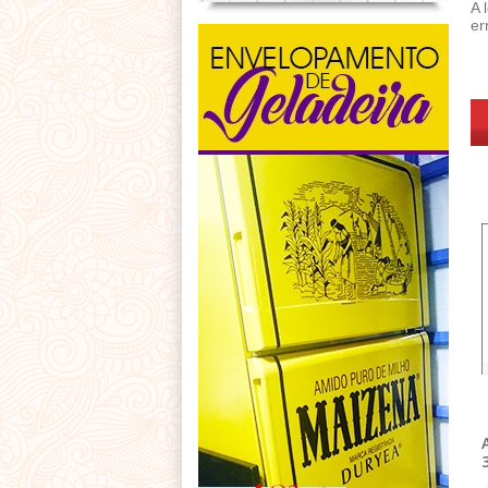
A 
er