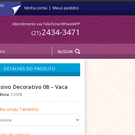
HO
Minha conta
|
Meus pedidos
Atendimento via Telefone/WhastAPP
2434-3471
(21)
DETALHES DO PRODUTO
sivo Decorativo 08 – Vaca
ência:
CO008
lha um(a) Tamanho:
rsão do adesivo: