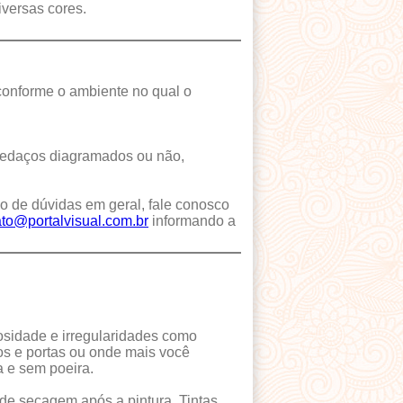
iversas cores.
 conforme o ambiente no qual o
m pedaços diagramados ou não,
o de dúvidas em geral, fale conosco
ato@portalvisual.com.br
informando a
osidade e irregularidades como
jos e portas ou onde mais você
a e sem poeira.
de secagem após a pintura. Tintas