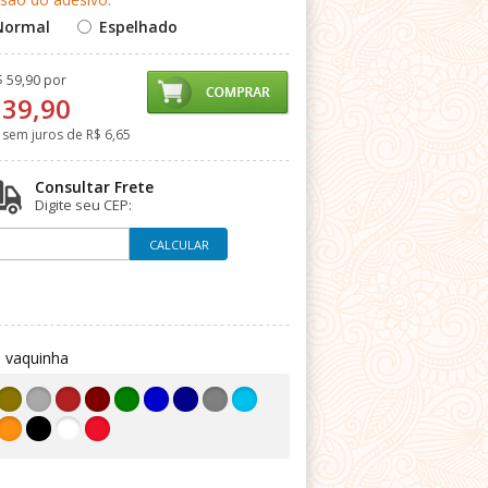
Normal
Espelhado
$ 59,90 por
 39,90
 sem juros de
R$ 6,65
Consultar Frete
Digite seu CEP:
 vaquinha