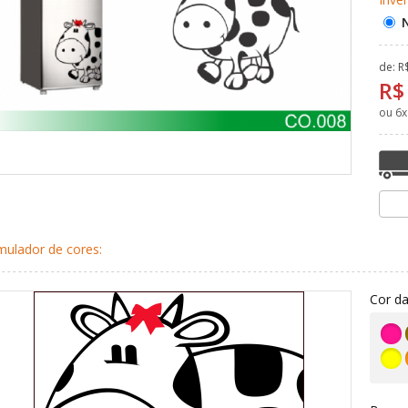
de: R
R$
ou
6
x
mulador de cores:
Cor da