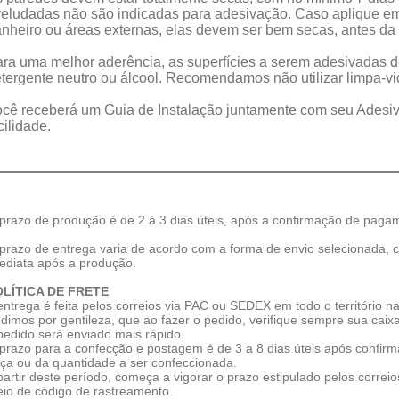
eludadas não são indicadas para adesivação. Caso aplique e
nheiro ou áreas externas, elas devem ser bem secas, antes da 
ra uma melhor aderência, as superfícies a serem adesivadas 
tergente neutro ou álcool. Recomendamos não utilizar limpa-vid
cê receberá um Guia de Instalação juntamente com seu Adesivo
cilidade.
prazo de produção é de 2 à 3 dias úteis, após a confirmação de paga
prazo de entrega varia de acordo com a forma de envio selecionada, c
ediata após a produção.
OLÍTICA DE FRETE
entrega é feita pelos correios via PAC ou SEDEX em todo o território na
dimos por gentileza, que ao fazer o pedido, verifique sempre sua cai
pedido será enviado mais rápido.
prazo para a confecção e postagem é de 3 a 8 dias úteis após conf
ça ou da quantidade a ser confeccionada.
partir deste período, começa a vigorar o prazo estipulado pelos corre
io de código de rastreamento.