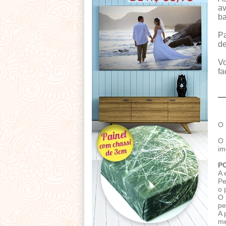
av
ba
Pa
de
Vo
fa
O 
O 
im
P
A 
Pe
o 
O 
pe
A 
me