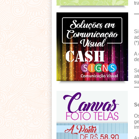
tr
Si
ad
(*
A 
de
Se
at
su
So
Os
ge
im
As