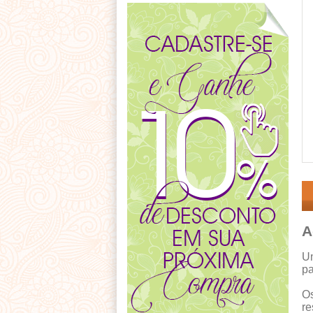
A
Um
pa
Os
re