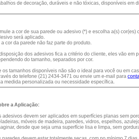
abalhos de decoração, duráveis e não tóxicas, disponíveis em d
mule a cor de sua parede ou adesivo (*) e escolha a(s) cor(es)
esivo será aplicado.
) a cor da parede não faz parte do produto.
disposição dos adesivos fica a critério do cliente, eles vão e
pendendo do tamanho, separados por cor.
 os tamanhos disponíveis não são o ideal para você ou em cas
ravés do telefone (21) 2434-3471 ou envie um e-mail para
cont
a medida personalizada ou necessidade específica.
bre a Aplicação:
 adesivos devem ser aplicados em superfícies planas sem por
ladeiras, móveis de madeira, paredes, vidros, espelhos, azule
aginar, desde que seja uma superfície lisa e limpa, sem gordur
 paredes devem estar totalmente secas, com no mínimo 7 dias 