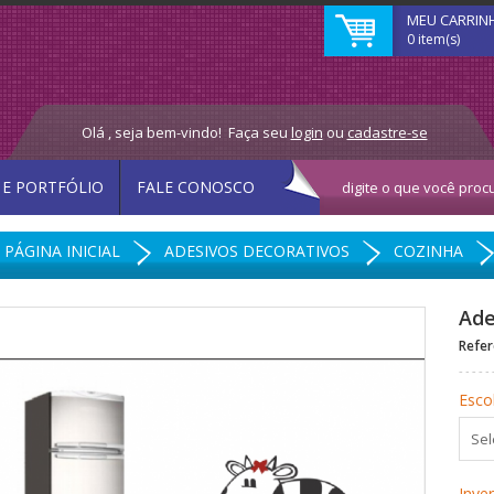
MEU CARRIN
0 item(s)
Olá , seja bem-vindo!
Faça seu
login
ou
cadastre-se
 E PORTFÓLIO
FALE CONOSCO
PÁGINA INICIAL
ADESIVOS DECORATIVOS
COZINHA
Ade
Refer
Esco
Inve