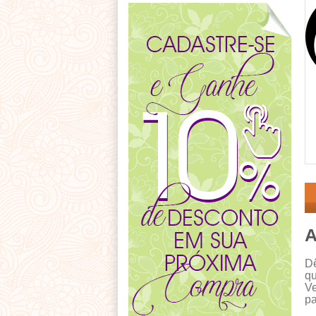
A
Dê
qu
Ve
pa