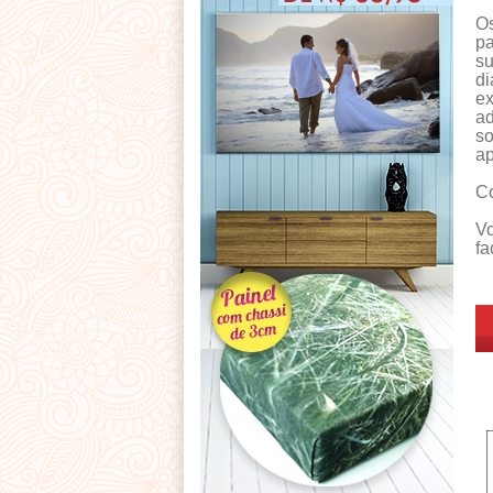
Os
pa
su
di
ex
ad
so
ap
Co
Vo
fa