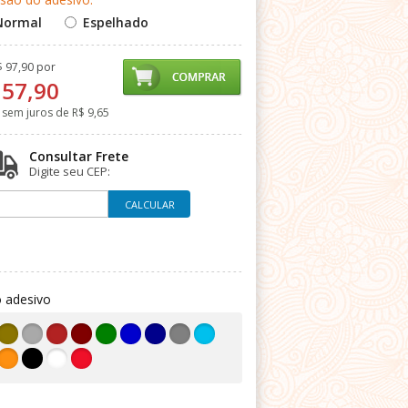
Normal
Espelhado
$ 97,90 por
 57,90
 sem juros de
R$ 9,65
Consultar Frete
Digite seu CEP:
 adesivo