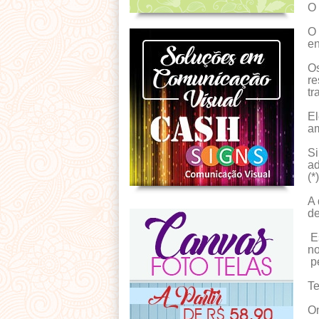
O 
O 
en
Os
re
tr
El
am
Si
ad
(*
A 
de
E
no
p
Te
On