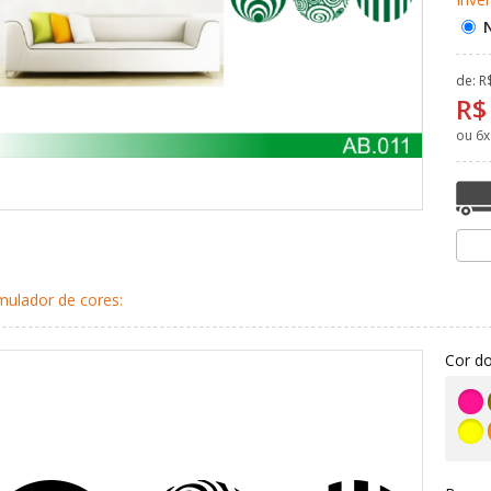
de: R
R$
ou
6
x
mulador de cores:
Cor do