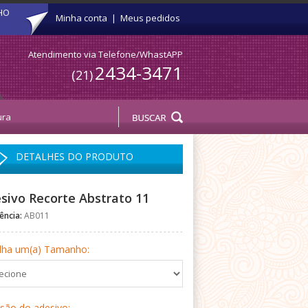
HO
Minha conta
|
Meus pedidos
Atendimento via Telefone/WhastAPP
2434-3471
(21)
DETALHES DO PRODUTO
sivo Recorte Abstrato 11
ência:
AB011
lha um(a) Tamanho:
rsão do adesivo: