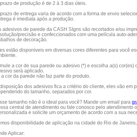
prazo de produção é de 2 à 3 dias úteis.
prazo de entrega varia de acordo com a forma de envio selecio
trega é imediata após a produção.
 adesivos de parede da CASH SIgns são recortados e/ou impres
solução/precisão e confeccionados com uma película auto-ades
abalhos de decoração.
es estão disponíveis em diversas cores diferentes para você e
biente.
mule a cor de sua parede ou adesivo (*) e escolha a(s) cor(es)
esivo será aplicado.
) a cor da parede não faz parte do produto.
disposição dos adesivos fica a critério do cliente, eles vão e
pendendo do tamanho, separados por cor.
sse tamanho não é o ideal para você? Mande um email para
gr
ssa central de atendimento ou fale conosco pelo atendimento 
ersonalizada e solicite um orçamento de acordo com a sua nec
mos disponibilidade de aplicação na cidade do Rio de Janeiro,
de Aplicar: