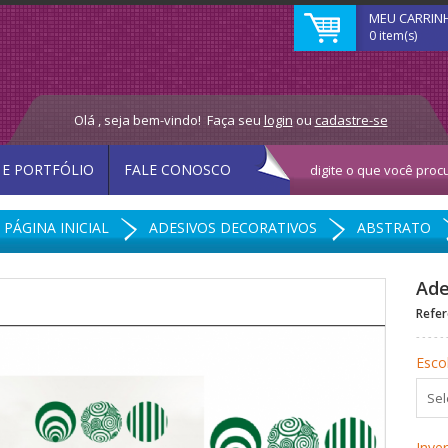
MEU CARRIN
0 item(s)
Olá , seja bem-vindo!
Faça seu
login
ou
cadastre-se
 E PORTFÓLIO
FALE CONOSCO
PÁGINA INICIAL
ADESIVOS DECORATIVOS
ABSTRATO
Ade
Refer
Esco
Inve