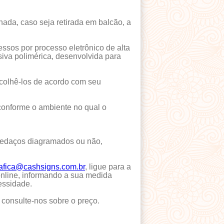
nada, caso seja retirada em balcão, a
sos por processo eletrônico de alta
iva polimérica, desenvolvida para
scolhê-los de acordo com seu
 conforme o ambiente no qual o
m pedaços diagramados ou não,
afica@cashsigns.com.br
, ligue para a
online, informando a sua medida
essidade.
 consulte-nos sobre o preço.